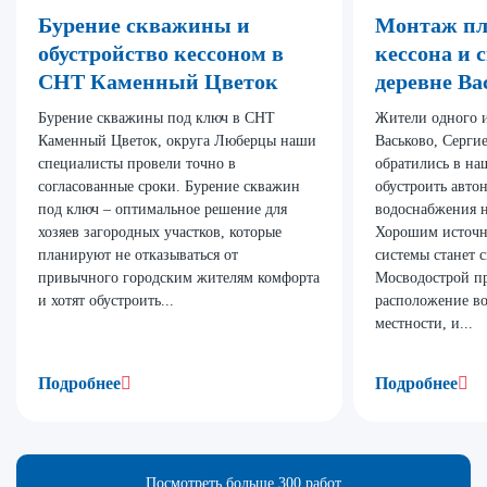
Бурение скважины и
Монтаж пл
обустройство кессоном в
кессона и 
СНТ Каменный Цветок
деревне Ва
Бурение скважины под ключ в СНТ
Жители одного и
Каменный Цветок, округа Люберцы наши
Васьково, Серги
специалисты провели точно в
обратились в н
согласованные сроки. Бурение скважин
обустроить авто
под ключ – оптимальное решение для
водоснабжения н
хозяев загородных участков, которые
Хорошим источн
планируют не отказываться от
системы станет 
привычного городским жителям комфорта
Мосводострой п
и хотят обустроить...
расположение во
местности, и...
Подробнее
Подробнее
Посмотреть больше 300 работ