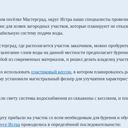
ом посёлке Мастерград, округ Истра наши специалисты провели
е для хозяев загородных участков, которые планируют не отка
табильную систему подачи воды.
ерград, где располагается участок заказчиков, можно пробурить
 залегание слоев воды на данной местности предполагает бурени
бой из современных материалов, и решил делать владелец участ
но использовать
пластиковый кессон
, в котором планировалось р
му установили магистральный фильтр для улучшения характерист
ли смету системы водоснабжения из скважины с кессоном, и пос
ату прибыли на участок со всем необходимым для бурения и об
руге Истра
проводились в определённой последовательности: