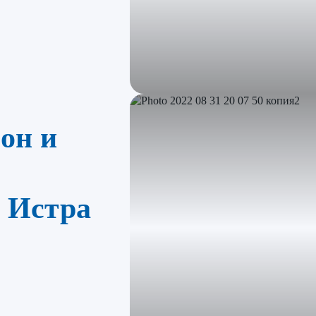
он и
г Истра