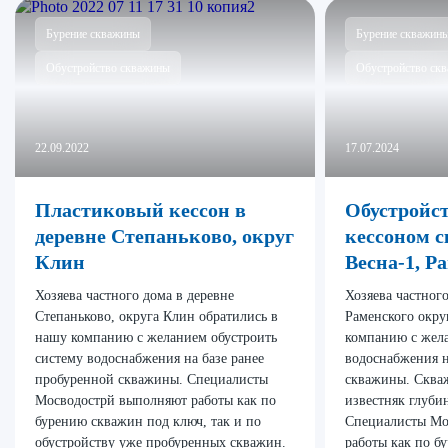
Бурение скважины
Бурение скважин
Обустройство скважины
Обустройство ск
22.09.2022
17.07.2024
Пластиковый кессон в
Обустройс
деревне Степаньково, округ
кессоном 
Клин
Весна-1, Р
Хозяева частного дома в деревне
Хозяева частног
Степаньково, округа Клин обратились в
Раменского окру
нашу компанию с желанием обустроить
компанию с жела
систему водоснабжения на базе ранее
водоснабжения н
пробуренной скважины. Специалисты
скважины. Скваж
Мосводострй выполняют работы как по
известняк глуби
бурению скважин под ключ, так и по
Специалисты Мо
обустройству уже пробуренных скважин.
работы как по б