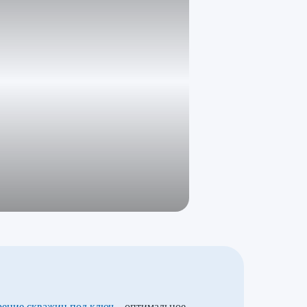
рение скважин под ключ
– оптимальное