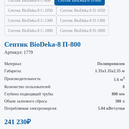
Септик BioDeka-8 C-800
Септик BioDeka-8 П-800
Септик BioDeka-8 С-1050
Септик BioDeka-8 П-1050
Септик BioDeka-8 C-1300
Септик BioDeka-8 П-1300
Септик BioDeka-8 C-1800
Септик BioDeka-8 П-1800
Септик BioDeka-8 П-800
Артикул:
1779
Материал:
Полипропилен
Габариты:
1.35х1.35х2.35 м
3
Производительность:
1.6 м
Количество пользователей:
8
Глубина подводящей трубы:
800 мм
Объем залпового сброса:
380 л
Потребляемая электроэнергия:
5.04 кВт/сутки
241 230
₽