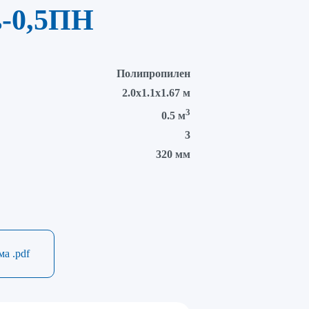
ь-0,5ПН
Полипропилен
2.0х1.1х1.67 м
3
0.5 м
3
320 мм
а .pdf