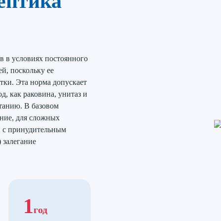
ептика
в в условиях постоянного
й, поскольку ее
утки. Эта норма допускает
д, как раковина, унитаз и
танию. В базовом
ние, для сложных
 с принудительным
) залегание
1
год