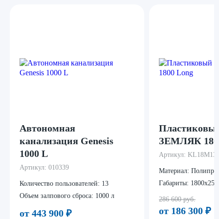
Автономная
Пластиковый
канализация Genesis
ЗЕМЛЯК 180
1000 L
Артикул:
KL18M13
Артикул:
010339
Материал:
Полипро
Габариты:
1800х250
Количество пользователей:
13
Объем залпового сброса:
1000 л
286 600 руб.
от 186 300
₽
от 443 900
₽