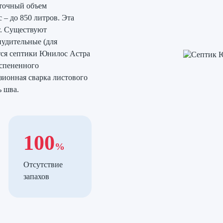
уточный объем
 – до 850 литров. Эта
т. Существуют
удительные (для
тся септики Юнилос Астра
вспененного
зионная сварка листового
 шва.
100
%
Отсутствие
запахов