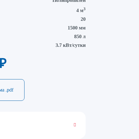
Полипропилен
3
4 м
20
1500 мм
850 л
3.7 кВт/сутки
₽
а .pdf