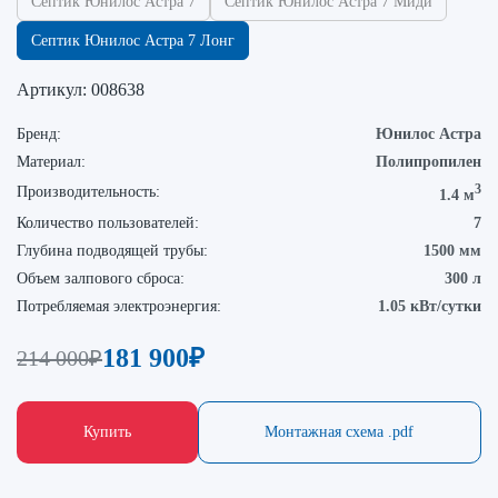
Септик Юнилос Астра 7
Септик Юнилос Астра 7 Миди
Септик Юнилос Астра 7 Лонг
Артикул:
008638
Бренд:
Юнилос Астра
Материал:
Полипропилен
3
Производительность:
1.4 м
Количество пользователей:
7
Глубина подводящей трубы:
1500 мм
Объем залпового сброса:
300 л
Потребляемая электроэнергия:
1.05 кВт/сутки
181 900
₽
214 000
₽
Купить
Монтажная схема .pdf