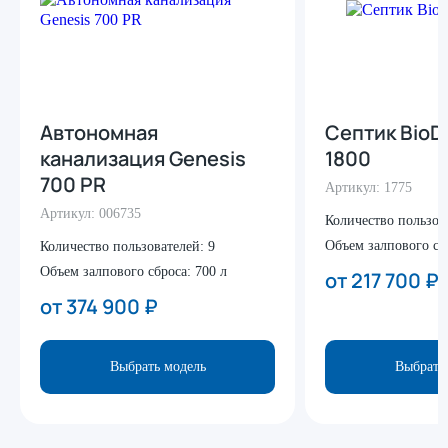
Автономная
Септик BioD
канализация Genesis
1800
700 PR
Артикул:
1775
Артикул:
006735
Количество пользов
Объем залпового сб
Количество пользователей:
9
Объем залпового сброса:
700 л
от 217 700
₽
от 374 900
₽
Выбрать модель
Выбрать