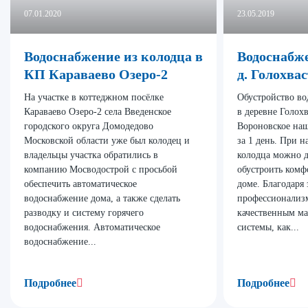
07.01.2020
23.05.2019
Водоснабжение из колодца в
Водоснабже
КП Караваево Озеро-2
д. Голохва
На участке в коттеджном посёлке
Обустройство во
Караваево Озеро-2 села Введенское
в деревне Голох
городского округа Домодедово
Вороновское на
Московской области уже был колодец и
за 1 день. При 
владельцы участка обратились в
колодца можно д
компанию Мосводострой с просьбой
обустроить комф
обеспечить автоматическое
доме. Благодаря
водоснабжение дома, а также сделать
профессионализ
разводку и систему горячего
качественным м
водоснабжения. Автоматическое
системы, как...
водоснабжение...
Подробнее
Подробнее