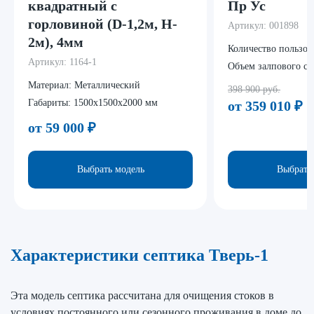
квадратный с
Пр Ус
горловиной (D-1,2м, H-
Артикул:
001898
2м), 4мм
Количество пользов
Артикул:
1164-1
Объем залпового сб
Материал:
Металлический
398 900 руб.
Габариты:
1500х1500х2000 мм
от 359 010
₽
от 59 000
₽
Выбрать модель
Выбрать
Характеристики септика Тверь-1
Эта модель септика рассчитана для очищения стоков в
условиях постоянного или сезонного проживания в доме до