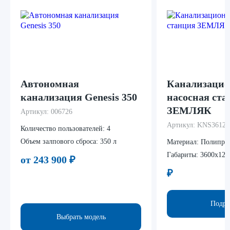
Автономная
Канализацио
канализация Genesis 350
насосная ста
ЗЕМЛЯК
Артикул:
006726
Артикул:
KNS3612
Количество пользователей:
4
Объем залпового сброса:
350 л
Материал:
Полипро
Габариты:
3600x120
от 243 900
₽
₽
Подро
Выбрать модель