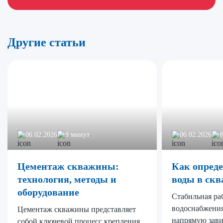
Другие статьи
06.02.2026
9 минут
06.02.2026
8
Цементаж скважины:
Как опреде
технология, методы и
воды в ск
оборудование
Стабильная ра
водоснабжения
Цементаж скважины представляет
напрямую зави
собой ключевой процесс крепления